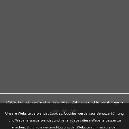
©2026 Dr. Tobias-Christian Seiß, M.Sc., Zahnarzt und Implantologe in
Neu-Ulm Pfuhl
Unsere Website verwendet Cookies. Cookies werden zur Benutzerführung
und Webanalyse verwendet und helfen dabei, diese Website besser zu
Praxismarketing by
praxiskom
machen. Durch die weitere Nutzung der Website stimmen Sie der